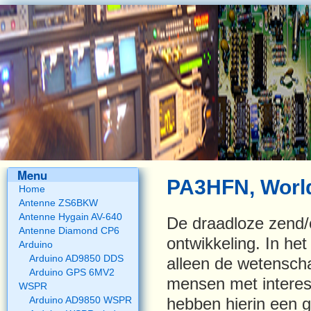
Menu
PA3HFN, World
Home
Antenne ZS6BKW
Antenne Hygain AV-640
De draadloze zend/o
Antenne Diamond CP6
ontwikkeling. In he
Arduino
Arduino AD9850 DDS
alleen de wetensch
Arduino GPS 6MV2
mensen met interes
WSPR
Arduino AD9850 WSPR
hebben hierin een g