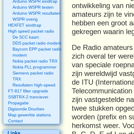
Arduino WSPR eindtrap
ontwikkeling van n
Arduino WSPR testen
amateurs zijn te v
Arduino WSPR resultaten
WSPR overig
hebben een groot a
HEXFET eindtrap
gekregen waarin le
High speed packet radio
De SCC kaart.
DDS packet radio modem
De Radio amateurs i
Baycom EPP packet radio
zich overal ter wer
modem
Nokia packet radio TRX
van speciale roep
Nokia PLL programmer
zijn wereldwijd vas
Siemens packet radio
TRX
de ITU (Internationa
Resultaten high-speed
Telecommunication 
FT-817 filter upgrade
SSBTRX-2 tranciever
zijn vastgestelde n
Propagatie
twee stukken opge
Digisonde Dourbes
Map gewerkte stations
worden (prefix en s
Contact
herkomst weer. Voor
Links