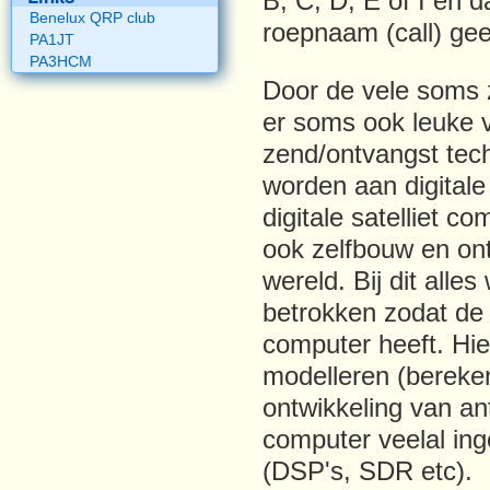
B, C, D, E of I en d
Benelux QRP club
roepnaam (call) geef
PA1JT
PA3HCM
Door de vele soms 
er soms ook leuke 
zend/ontvangst tech
worden aan digital
digitale satelliet c
ook zelfbouw en on
wereld. Bij dit alle
betrokken zodat de
computer heeft. Hi
modelleren (bereke
ontwikkeling van an
computer veelal ing
(DSP's, SDR etc).