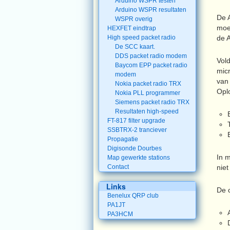
Arduino WSPR testen
Arduino WSPR resultaten
De 
WSPR overig
moe
HEXFET eindtrap
High speed packet radio
de 
De SCC kaart.
DDS packet radio modem
Vol
Baycom EPP packet radio
micr
modem
van 
Nokia packet radio TRX
Opl
Nokia PLL programmer
Siemens packet radio TRX
Resultaten high-speed
FT-817 filter upgrade
SSBTRX-2 tranciever
Propagatie
Digisonde Dourbes
In m
Map gewerkte stations
Contact
niet
Links
De c
Benelux QRP club
PA1JT
PA3HCM