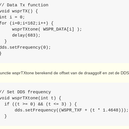
// Data Tx function  

void wsprTX() { 

int i = 0; 

for (i=0;i<162;i++) { 

     wsprTXtone( WSPR_DATA[i] ); 

     delay(683); 

  } 

dds.setFrequency(0); 

}
unctie wsprTXtone berekend de offset van de draaggolf en zet de DDS o
// Set DDS frequency

void wsprTXtone(int t) { 

  if ((t >= 0) && (t <= 3) ) { 

      dds.setFrequency((WSPR_TXF + (t * 1.4648)));

  }