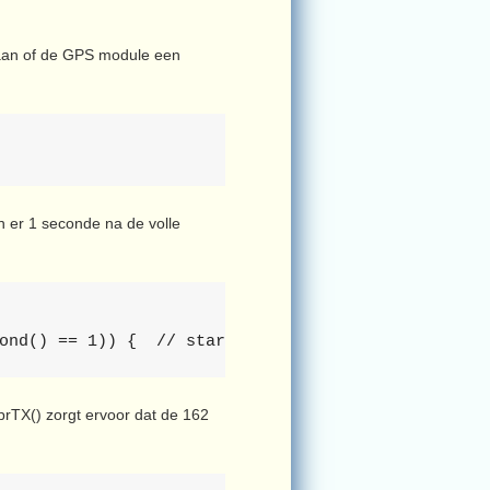
daan of de GPS module een
en er 1 seconde na de volle
ond() == 1)) {  // start transmission
prTX() zorgt ervoor dat de 162