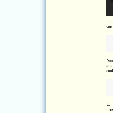
In 
van
Door
and
stat
Een
min