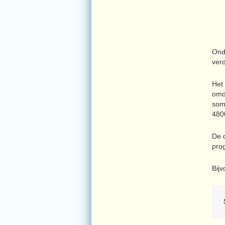
Ond
verd
Het 
omd
som
480
De 
pro
Bij