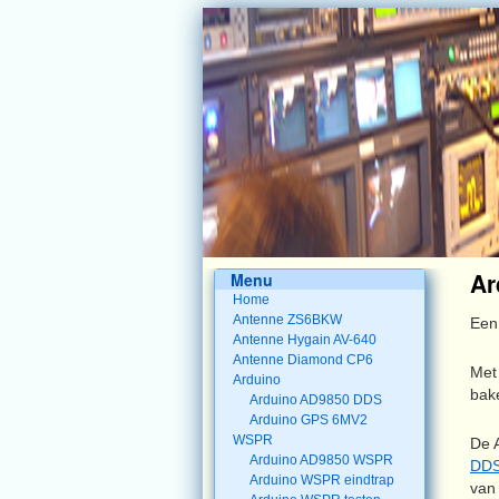
Ar
Menu
Home
Antenne ZS6BKW
Een
Antenne Hygain AV-640
Antenne Diamond CP6
Met
Arduino
bak
Arduino AD9850 DDS
Arduino GPS 6MV2
WSPR
De 
Arduino AD9850 WSPR
DD
Arduino WSPR eindtrap
van 