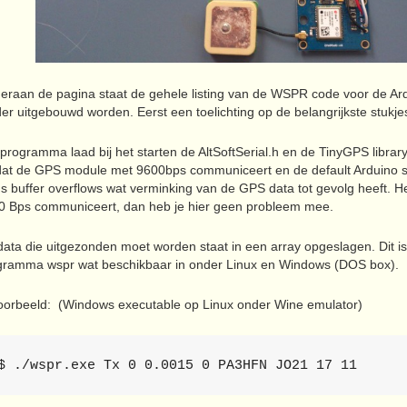
eraan de pagina staat de gehele listing van de WSPR code voor de Ar
er uitgebouwd worden. Eerst een toelichting op de belangrijkste stukje
programma laad bij het starten de AltSoftSerial.h en de TinyGPS library. 
at de GPS module met 9600bps communiceert en de default Arduino seri
s buffer overflows wat verminking van de GPS data tot gevolg heeft. 
0 Bps communiceert, dan heb je hier geen probleem mee.
data die uitgezonden moet worden staat in een array opgeslagen. Dit i
gramma wspr wat beschikbaar in onder Linux en Windows (DOS box).
voorbeeld: (Windows executable op Linux onder Wine emulator)
$ ./wspr.exe Tx 0 0.0015 0 PA3HFN JO21 17 11