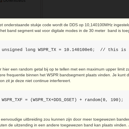
het onderstaande stukje code wordt de DDS op 10,140100MHz ingesteld.
 het band segment wat voor digitale modes in de 30 meter band is to
 unsigned long WSPR_TX = 10.140100e6;  // this is 
 hier een random getal bij op te tellen met een maximum upper limit za
ere frequentie binnen het WSPR bandsegment plaats vinden. Je kunt d
ion zit je deze niet continue interfereert.
 WSPR_TXF = (WSPR_TX+DDS_OSET) + random(0, 190);
 eenvoudige uitbreiding zou kunnen zijn door meer toegewezen banden
uten de uitzending in een andere toegewezen band kan plaats vinden.