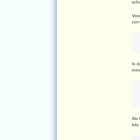
scha
Voo
corr
Is d
min
Als 
bits