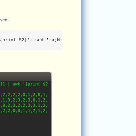
even:
{print $2}'| sed ':a;N;$!ba;s/\n/,/g'