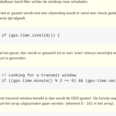
kelbaar band filter achter de eindtrap mee schakelen.
rdat er gestart wordt met een uitzending wordt er eerst een check ge
ecte tijd afgeeft.
 if (gps.time.isValid()) {
at het geval, dan wordt er gewacht tot er een 'even' minuut verschijnt 
uut is gevonden.
 // Looking for a transmit window 

 if ((gps.time.minute() % 2 == 0) && (gps.time.sec
het transmit window bereikt is dan wordt de DDS gestart. De functie ws
 uit het array uitgezonden gaan worden. (element 0 - 161 in het array).