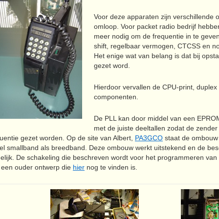
Voor deze apparaten zijn verschillende 
omloop. Voor packet radio bedrijf hebb
meer nodig om de frequentie in te geve
shift, regelbaar vermogen, CTCSS en nog
Het enige wat van belang is dat bij opsta
gezet word.
Hierdoor vervallen de CPU-print, duplex 
componenten.
De PLL kan door middel van een EPROM 
met de juiste deeltallen zodat de zender
uentie gezet worden. Op de site van Albert,
PA3GCO
staat de ombouw 
el smallband als breedband. Deze ombouw werkt uitstekend en de besch
delijk. De schakeling die beschreven wordt voor het programmeren van
 een ouder ontwerp die
hier
nog te vinden is.