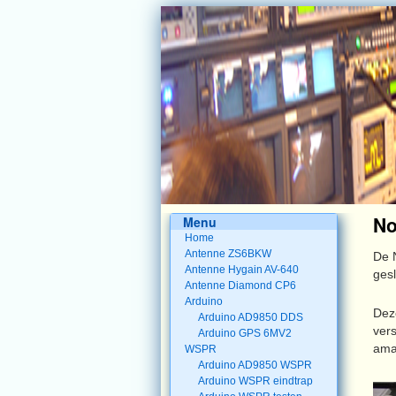
No
Menu
Home
Antenne ZS6BKW
De 
Antenne Hygain AV-640
gesl
Antenne Diamond CP6
Arduino
Dez
Arduino AD9850 DDS
ver
Arduino GPS 6MV2
ama
WSPR
Arduino AD9850 WSPR
Arduino WSPR eindtrap