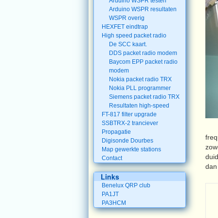
Arduino WSPR testen
Arduino WSPR resultaten
WSPR overig
HEXFET eindtrap
High speed packet radio
De SCC kaart.
DDS packet radio modem
Baycom EPP packet radio
modem
Nokia packet radio TRX
Nokia PLL programmer
Siemens packet radio TRX
Resultaten high-speed
FT-817 filter upgrade
SSBTRX-2 tranciever
Propagatie
freq
Digisonde Dourbes
zow
Map gewerkte stations
dui
Contact
dan
Links
Benelux QRP club
PA1JT
PA3HCM