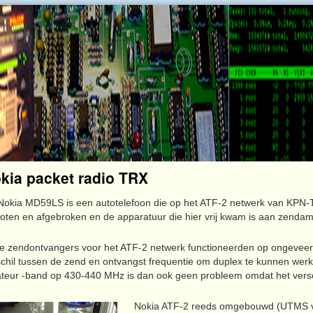
kia packet radio TRX
Nokia MD59LS is een autotelefoon die op het ATF-2 netwerk van KPN-T
oten en afgebroken en de apparatuur die hier vrij kwam is aan zendama
e zendontvangers voor het ATF-2 netwerk functioneerden op ongeve
schil tussen de zend en ontvangst frequentie om duplex te kunnen we
teur -band op 430-440 MHz is dan ook geen probleem omdat het verschil
Nokia ATF-2 reeds omgebouwd (UTMS vo