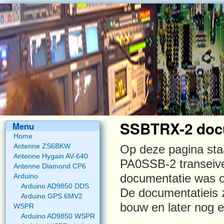
SSBTRX-2 doc
Menu
Home
Antenne ZS6BKW
Op deze pagina sta
Antenne Hygain AV-640
PA0SSB-2 transeive
Antenne Diamond CP6
Arduino
documentatie was o
Arduino AD9850 DDS
De documentatieis z
Arduino GPS 6MV2
bouw en later nog e
WSPR
Arduino AD9850 WSPR