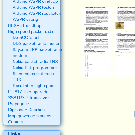
Arduino WSPR eindtrap
Arduino WSPR testen
Arduino WSPR resultaten
WSPR overig
HEXFET eindtrap
High speed packet radio
De SCC kaart.
DDS packet radio modem
Baycom EPP packet radio
modem
Nokia packet radio TRX
Nokia PLL programmer
Siemens packet radio
TRX
Resultaten high-speed
FT-817 filter upgrade
SSBTRX-2 tranciever
Propagatie
Digisonde Dourbes
Map gewerkte stations
Contact
Links