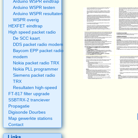
Arduino WSPR eindtrap
Arduino WSPR testen
Arduino WSPR resultaten
WSPR overig
HEXFET eindtrap
High speed packet radio
De SCC kaart.
DDS packet radio modem
Baycom EPP packet radio
modem
Nokia packet radio TRX
Nokia PLL programmer
Siemens packet radio
TRX
Resultaten high-speed
FT-817 filter upgrade
SSBTRX-2 tranciever
Propagatie
Digisonde Dourbes
Map gewerkte stations
Contact
Links