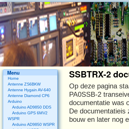
SSBTRX-2 doc
Menu
Home
Antenne ZS6BKW
Op deze pagina sta
Antenne Hygain AV-640
PA0SSB-2 transeive
Antenne Diamond CP6
Arduino
documentatie was o
Arduino AD9850 DDS
De documentatieis z
Arduino GPS 6MV2
bouw en later nog e
WSPR
Arduino AD9850 WSPR